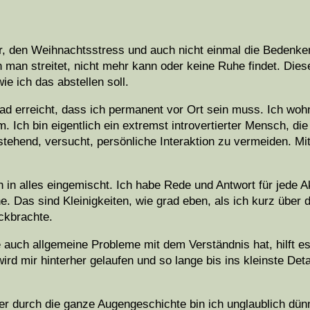
eier, den Weihnachtsstress und auch nicht einmal die Bedenk
 man streitet, nicht mehr kann oder keine Ruhe findet. Dies
ie ich das abstellen soll.
Grad erreicht, dass ich permanent vor Ort sein muss. Ich woh
ch bin eigentlich ein extremst introvertierter Mensch, die
stehend, versucht, persönliche Interaktion zu vermeiden. M
ch in alles eingemischt. Ich habe Rede und Antwort für jede A
he. Das sind Kleinigkeiten, wie grad eben, als ich kurz über 
ckbrachte.
e auch allgemeine Probleme mit dem Verständnis hat, hilft e
ird mir hinterher gelaufen und so lange bis ins kleinste Detai
 Aber durch die ganze Augengeschichte bin ich unglaublich dü