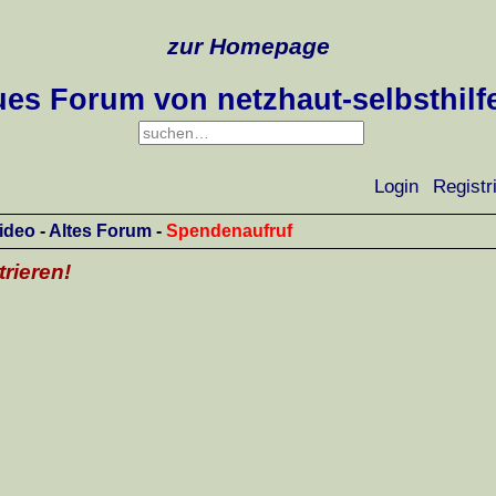
zur Homepage
es Forum von netzhaut-selbsthilf
Login
Registr
ideo
-
Altes Forum
-
Spendenaufruf
trieren!