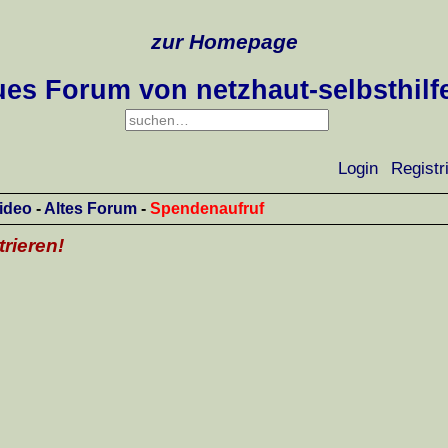
zur Homepage
es Forum von netzhaut-selbsthilf
Login
Registr
ideo
-
Altes Forum
-
Spendenaufruf
trieren!