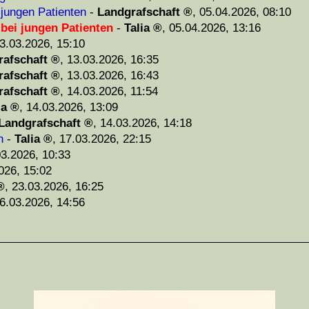
 jungen Patienten
-
Landgrafschaft
,
05.04.2026, 08:10
bei jungen Patienten
-
Talia
,
05.04.2026, 13:16
3.03.2026, 15:10
rafschaft
,
13.03.2026, 16:35
rafschaft
,
13.03.2026, 16:43
rafschaft
,
14.03.2026, 11:54
ia
,
14.03.2026, 13:09
Landgrafschaft
,
14.03.2026, 14:18
n
-
Talia
,
17.03.2026, 22:15
03.2026, 10:33
026, 15:02
,
23.03.2026, 16:25
6.03.2026, 14:56