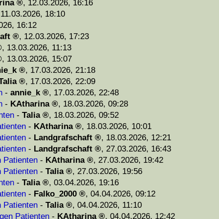
rina
,
12.03.2026, 16:16
,
11.03.2026, 18:10
026, 16:12
aft
,
12.03.2026, 17:23
,
13.03.2026, 11:13
,
13.03.2026, 15:07
ie_k
,
17.03.2026, 21:18
Talia
,
17.03.2026, 22:09
n
-
annie_k
,
17.03.2026, 22:48
n
-
KAtharina
,
18.03.2026, 09:28
nten
-
Talia
,
18.03.2026, 09:52
tienten
-
KAtharina
,
18.03.2026, 10:01
tienten
-
Landgrafschaft
,
18.03.2026, 12:21
tienten
-
Landgrafschaft
,
27.03.2026, 16:43
n Patienten
-
KAtharina
,
27.03.2026, 19:42
n Patienten
-
Talia
,
27.03.2026, 19:56
nten
-
Talia
,
03.04.2026, 19:16
tienten
-
Falko_2000
,
04.04.2026, 09:12
n Patienten
-
Talia
,
04.04.2026, 11:10
ngen Patienten
-
KAtharina
,
04.04.2026, 12:42