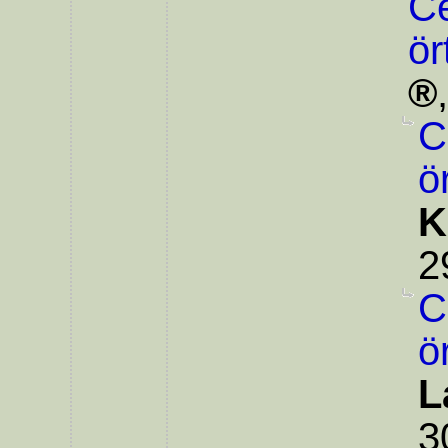
Ce
ör
C
ö
K
2
C
ö
L
3