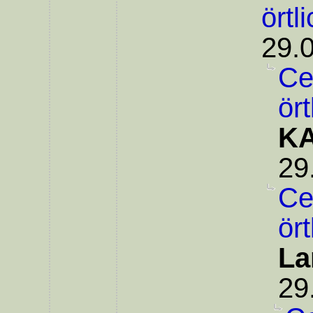
örtl
29.
Ce
ör
KA
29
Ce
ör
La
29