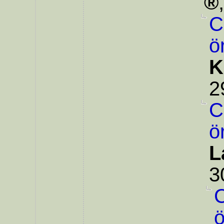
C
ö
K
2
C
ö
L
3
C
ö