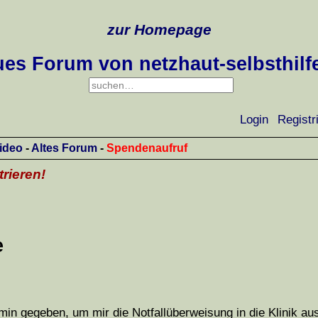
zur Homepage
es Forum von netzhaut-selbsthilf
Login
Registr
ideo
-
Altes Forum
-
Spendenaufruf
trieren!
e
min gegeben, um mir die Notfallüberweisung in die Klinik au