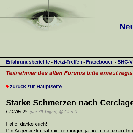
Neu
Erfahrungsberichte
-
Netzi-Treffen
-
Fragebogen
-
SHG-V
Teilnehmer des alten Forums bitte erneut regis
zurück zur Hauptseite
Starke Schmerzen nach Cerclag
ClaraR
,
(vor 79 Tagen)
@ ClaraR
Hallo, danke euch!
Die Augenärztin hat mir für morgen ja noch mal einen Ter