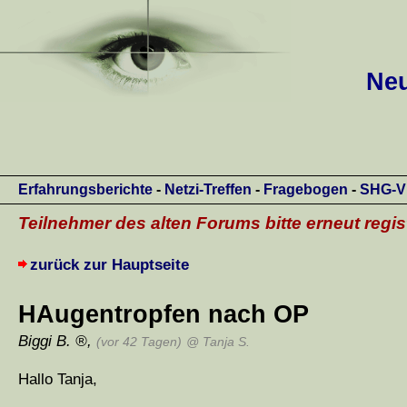
Neu
Erfahrungsberichte
-
Netzi-Treffen
-
Fragebogen
-
SHG-V
Teilnehmer des alten Forums bitte erneut regis
zurück zur Hauptseite
HAugentropfen nach OP
Biggi B.
,
(vor 42 Tagen)
@ Tanja S.
Hallo Tanja,