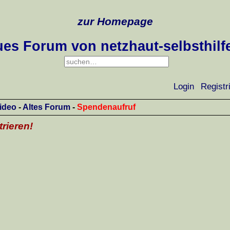
zur Homepage
es Forum von netzhaut-selbsthilf
Login
Registr
ideo
-
Altes Forum
-
Spendenaufruf
trieren!