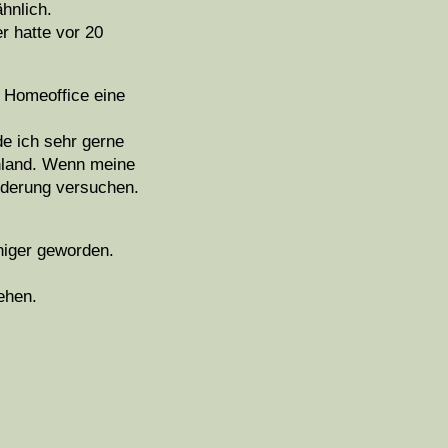
ähnlich.
r hatte vor 20
s Homeoffice eine
de ich sehr gerne
chland. Wenn meine
ederung versuchen.
niger geworden.
ehen.