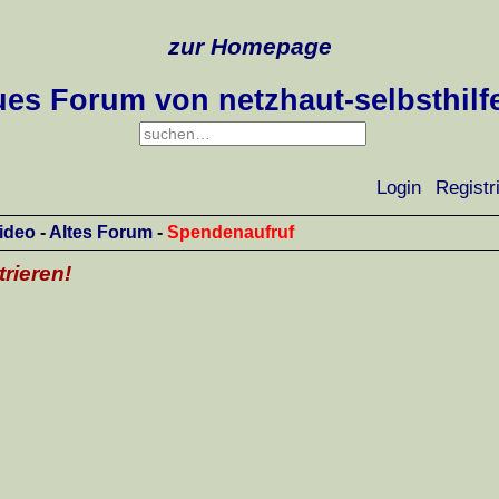
zur Homepage
es Forum von netzhaut-selbsthilf
Login
Registr
ideo
-
Altes Forum
-
Spendenaufruf
trieren!