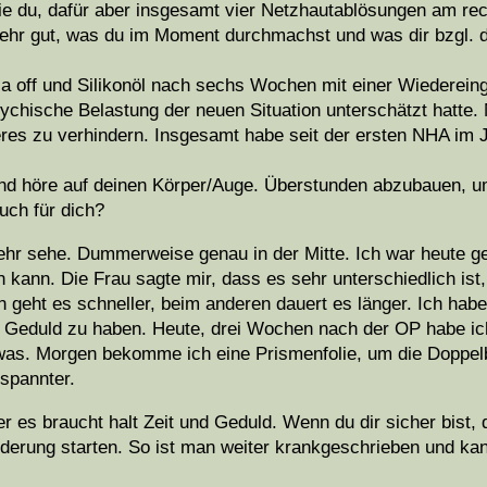
wie du, dafür aber insgesamt vier Netzhautablösungen am re
ehr gut, was du im Moment durchmachst und was dir bzgl. d
la off und Silikonöl nach sechs Wochen mit einer Wiederein
psychische Belastung der neuen Situation unterschätzt hatte.
s zu verhindern. Insgesamt habe seit der ersten NHA im J
t und höre auf deinen Körper/Auge. Überstunden abzubauen, 
uch für dich?
 mehr sehe. Dummerweise genau in der Mitte. Ich war heute g
ann. Die Frau sagte mir, dass es sehr unterschiedlich ist,
geht es schneller, beim anderen dauert es länger. Ich habe 
d Geduld zu haben. Heute, drei Wochen nach der OP habe ic
was. Morgen bekomme ich eine Prismenfolie, um die Doppel
tspannter.
ber es braucht halt Zeit und Geduld. Wenn du dir sicher bist,
ederung starten. So ist man weiter krankgeschrieben und kan