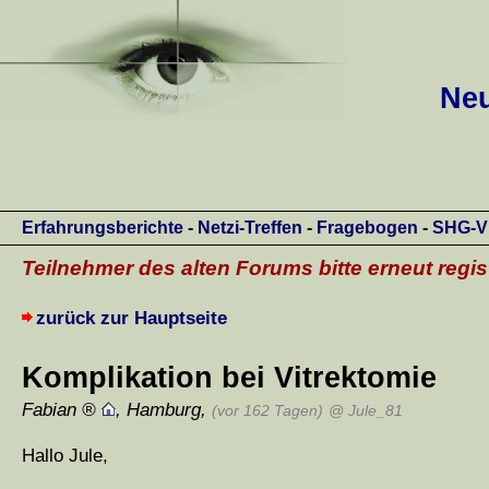
Neu
Erfahrungsberichte
-
Netzi-Treffen
-
Fragebogen
-
SHG-V
Teilnehmer des alten Forums bitte erneut regis
zurück zur Hauptseite
Komplikation bei Vitrektomie
Fabian
,
Hamburg
,
(vor 162 Tagen)
@ Jule_81
Hallo Jule,