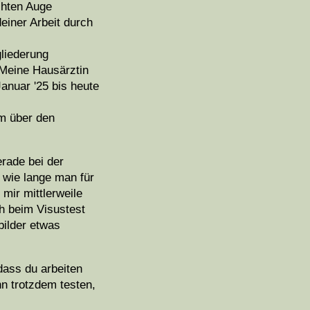
chten Auge
einer Arbeit durch
gliederung
 Meine Hausärztin
anuar '25 bis heute
um über den
erade bei der
 wie lange man für
mir mittlerweile
h beim Visustest
bilder etwas
 dass du arbeiten
n trotzdem testen,