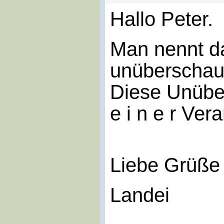
Hallo Peter.
Man nennt da
unüberschaub
Diese Unüber
e i n e r Ver
Liebe Grüße
Landei