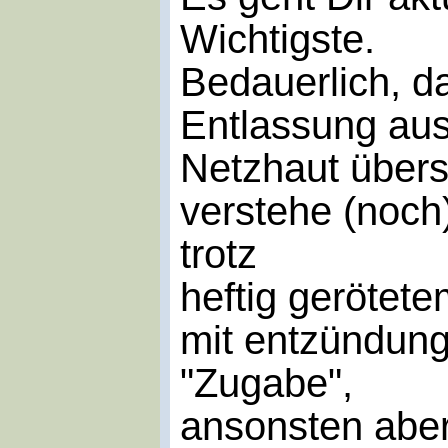
Wichtigste.
Bedauerlich, d
Entlassung aus 
Netzhaut überse
verstehe (noch
trotz
heftig gerötet
mit entzündun
"Zugabe",
ansonsten abe