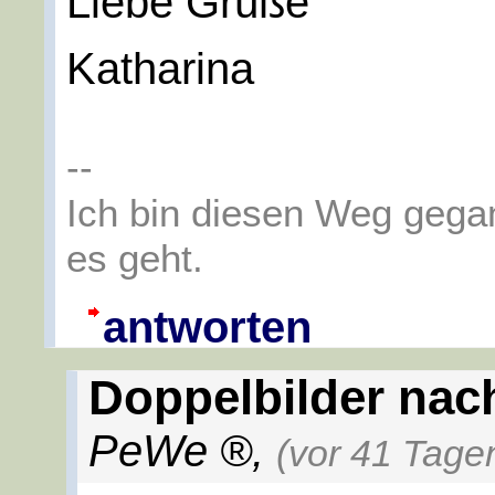
Liebe Grüße
Katharina
--
Ich bin diesen Weg gega
es geht.
antworten
Doppelbilder nac
PeWe
,
(vor 41 Tage