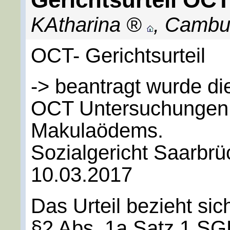
Gerichtsurteil OC
KAtharina
,
Cambu
OCT- Gerichtsurteil
-> beantragt wurde d
OCT Untersuchungen 
Makulaödems.
Sozialgericht Saarbr
10.03.2017
Das Urteil bezieht sic
§2 Abs. 1a Satz 1 SG