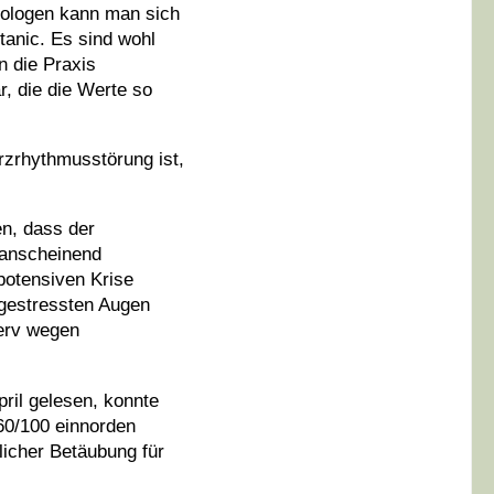
diologen kann man sich
tanic. Es sind wohl
n die Praxis
r, die die Werte so
rzrhythmusstörung ist,
en, dass der
 anscheinend
potensiven Krise
 gestressten Augen
nerv wegen
pril gelesen, konnte
160/100 einnorden
licher Betäubung für