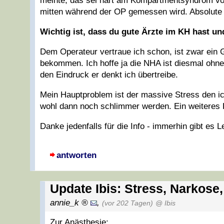
meinte, das sei hart am Kompartmentsyndrom vorbe
mitten während der OP gemessen wird. Absolute 
Wichtig ist, dass du gute Ärzte im KH hast un
Dem Operateur vertraue ich schon, ist zwar ein 
bekommen. Ich hoffe ja die NHA ist diesmal ohne 
den Eindruck er denkt ich übertreibe.
Mein Hauptproblem ist der massive Stress den i
wohl dann noch schlimmer werden. Ein weiteres P
Danke jedenfalls für die Info - immerhin gibt es 
antworten
Update Ibis: Stress, Narkose
annie_k
,
(vor 202 Tagen)
@ Ibis
Zur Anästhesie: