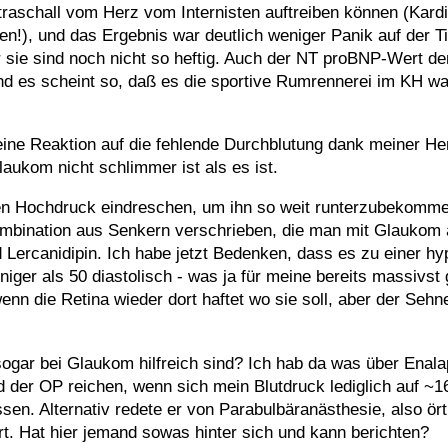
ultraschall vom Herz vom Internisten auftreiben können (Kar
n!), und das Ergebnis war deutlich weniger Panik auf der Ti
sie sind noch nicht so heftig. Auch der NT proBNP-Wert de
und es scheint so, daß es die sportive Rumrennerei im KH wa
eine Reaktion auf die fehlende Durchblutung dank meiner He
ukom nicht schlimmer ist als es ist.
f den Hochdruck eindreschen, um ihn so weit runterzubekomm
e Kombination aus Senkern verschrieben, die man mit Glaukom
Lercanidipin. Ich habe jetzt Bedenken, dass es zu einer hy
ger als 50 diastolisch - was ja für meine bereits massivst
enn die Retina wieder dort haftet wo sie soll, aber der Seh
sogar bei Glaukom hilfreich sind? Ich hab da was über Enala
ld der OP reichen, wenn sich mein Blutdruck lediglich auf ~
en. Alternativ redete er von Parabulbäranästhesie, also ört
rt. Hat hier jemand sowas hinter sich und kann berichten?