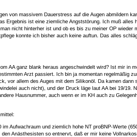
ngen von massivem Dauerstress auf die Augen abmildern kan
as Ergebnis ist eine ziemliche Angststörung. Ich muß alles h
n man nicht hinterher ist und ob es bis zu meiner OP wieder m
pflege konnte ich bisher auch keine auftun. Das alles schlä
m AA ganz blank heraus angeschwindelt wird? Ist mir in m
stimmten Arzt passiert. Ich bin ja momentan regelmäßig zur
k, vor allem des Auges mit dem Silikonöl. Da kamen dann 
ndelei auch nicht), und der Druck läge laut AA bei 19/19. Nö,
ne andere Hausnummer, auch wenn er im KH auch zu Gelegenh
mittel:
0 im Aufwachraum und ziemlich hohe NT proBNP-Werte (650 
) den Anästhesisten so entnervt, daß er mir keine Vollnarko