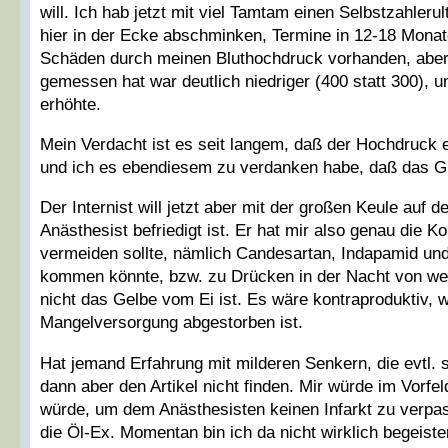
will. Ich hab jetzt mit viel Tamtam einen Selbstzahler
hier in der Ecke abschminken, Termine in 12-18 Monate
Schäden durch meinen Bluthochdruck vorhanden, aber 
gemessen hat war deutlich niedriger (400 statt 300), 
erhöhte.
Mein Verdacht ist es seit langem, daß der Hochdruck 
und ich es ebendiesem zu verdanken habe, daß das Gla
Der Internist will jetzt aber mit der großen Keule au
Anästhesist befriedigt ist. Er hat mir also genau di
vermeiden sollte, nämlich Candesartan, Indapamid und 
kommen könnte, bzw. zu Drücken in der Nacht von weni
nicht das Gelbe vom Ei ist. Es wäre kontraproduktiv, w
Mangelversorgung abgestorben ist.
Hat jemand Erfahrung mit milderen Senkern, die evtl. 
dann aber den Artikel nicht finden. Mir würde im Vorfe
würde, um dem Anästhesisten keinen Infarkt zu verpass
die Öl-Ex. Momentan bin ich da nicht wirklich begeiste