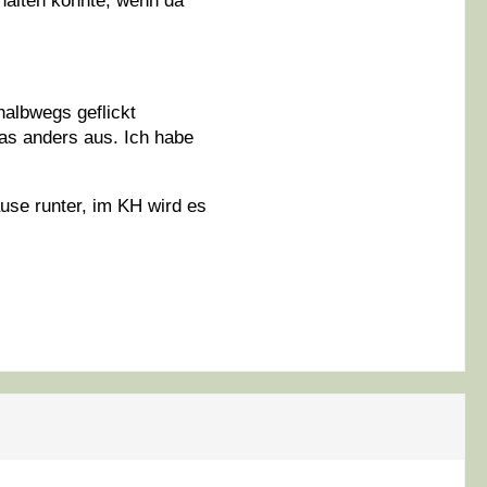
lhalten könnte, wenn da
halbwegs geflickt
was anders aus. Ich habe
se runter, im KH wird es