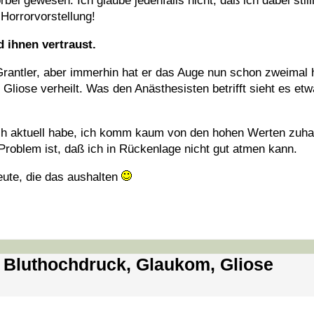
i gewesen. Ich glaube jedenfalls nicht, daß ich dabei stil
Horrorvorstellung!
d ihnen vertraust.
Grantler, aber immerhin hat er das Auge nun schon zweimal 
Gliose verheilt. Was den Anästhesisten betrifft sieht es et
ch aktuell habe, ich komm kaum von den hohen Werten zuhau
roblem ist, daß ich in Rückenlage nicht gut atmen kann.
Leute, die das aushalten
, Bluthochdruck, Glaukom, Gliose