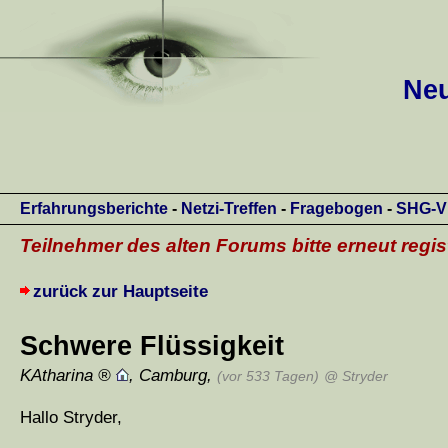
Neu
Erfahrungsberichte
-
Netzi-Treffen
-
Fragebogen
-
SHG-V
Teilnehmer des alten Forums bitte erneut regis
zurück zur Hauptseite
Schwere Flüssigkeit
KAtharina
,
Camburg
,
(vor 533 Tagen)
@ Stryder
Hallo Stryder,