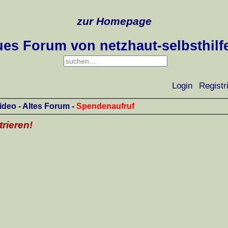
zur Homepage
es Forum von netzhaut-selbsthilf
Login
Registr
ideo
-
Altes Forum
-
Spendenaufruf
trieren!