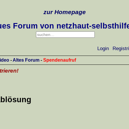
zur Homepage
es Forum von netzhaut-selbsthilf
Login
Registr
ideo
-
Altes Forum
-
Spendenaufruf
trieren!
ablösung