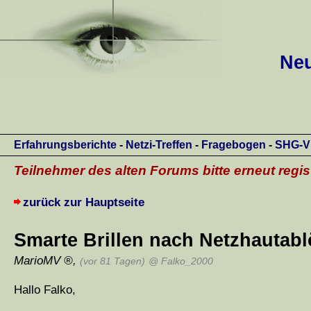
Neu
Erfahrungsberichte
-
Netzi-Treffen
-
Fragebogen
-
SHG-V
Teilnehmer des alten Forums bitte erneut regis
zurück zur Hauptseite
Smarte Brillen nach Netzhautab
MarioMV
,
(vor 81 Tagen)
@ Falko_2000
Hallo Falko,