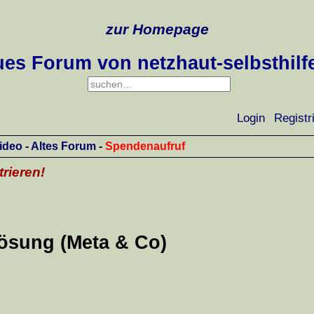
zur Homepage
es Forum von netzhaut-selbsthilf
Login
Registr
ideo
-
Altes Forum
-
Spendenaufruf
trieren!
lösung (Meta & Co)