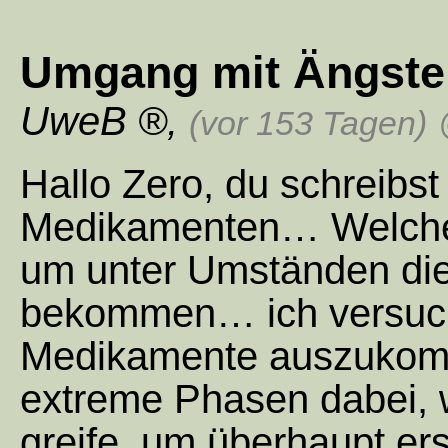
Umgang mit Ängste
UweB
,
(vor 153 Tagen)
Hallo Zero, du schreibs
Medikamenten… Welche
um unter Umständen die 
bekommen… ich versuch
Medikamente auszuko
extreme Phasen dabei, 
greife, um überhaupt er