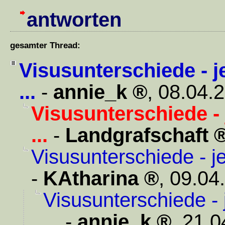
antworten
gesamter Thread:
Visusunterschiede - 
...
-
annie_k
,
08.04.
Visusunterschiede -
...
-
Landgrafschaft
Visusunterschiede - j
-
KAtharina
,
09.04
Visusunterschiede -
...
-
annie_k
,
21.0