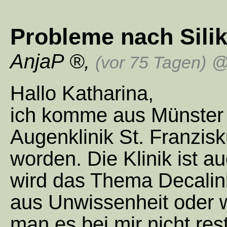
Probleme nach Sili
AnjaP
,
(vor 75 Tagen)
@
Hallo Katharina,
ich komme aus Münster W
Augenklinik St. Franzis
worden. Die Klinik ist a
wird das Thema Decalinb
aus Unwissenheit oder
man es bei mir nicht re