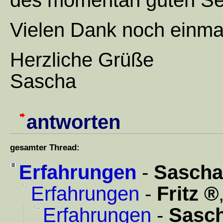
des momentan guten S
Vielen Dank noch einmal
Herzliche Grüße
Sascha
antworten
gesamter Thread:
Erfahrungen
-
Sascha
Erfahrungen
-
Fritz
Erfahrungen
-
Sasc