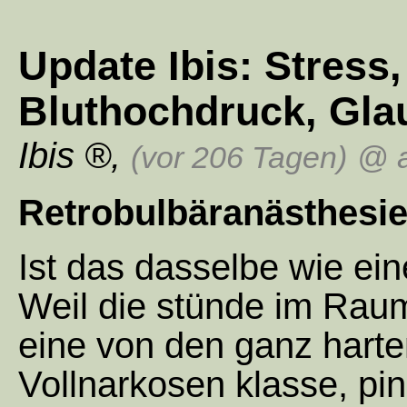
Update Ibis: Stress
Bluthochdruck, Gla
Ibis
,
(vor 206 Tagen)
@ a
Retrobulbäranästhesi
Ist das dasselbe wie ei
Weil die stünde im Raum
eine von den ganz harte
Vollnarkosen klasse, pi