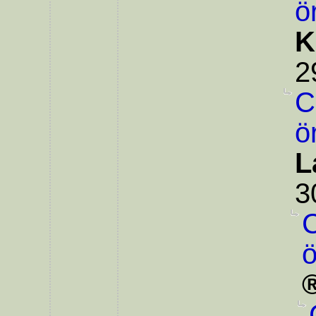
ö
K
2
C
ö
L
3
C
ö