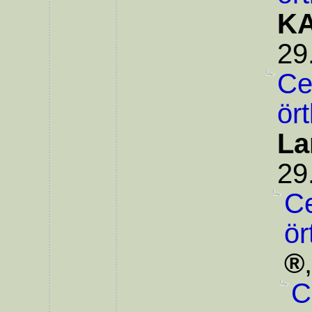
KA
29
Ce
ör
La
29
Ce
ör
C