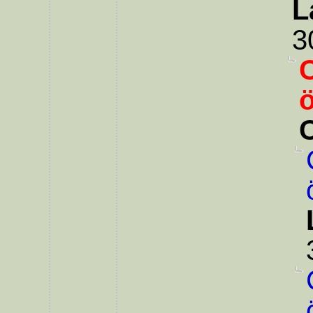
L
3
ö