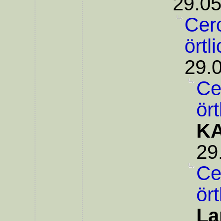
29.05
Cer
örtl
29.
Ce
ör
KA
29
Ce
ör
La