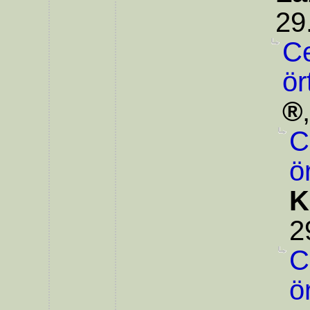
29
Ce
ör
C
ö
K
2
C
ö