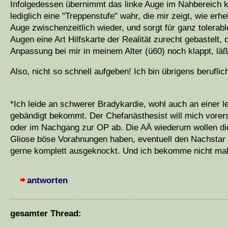
Infolgedessen übernimmt das linke Auge im Nahbereich ko
lediglich eine "Treppenstufe" wahr, die mir zeigt, wie erh
Auge zwischenzeitlich wieder, und sorgt für ganz tolerab
Augen eine Art Hilfskarte der Realität zurecht gebastelt,
Anpassung bei mir in meinem Alter (ü60) noch klappt, lä
Also, nicht so schnell aufgeben! Ich bin übrigens berufl
*Ich leide an schwerer Bradykardie, wohl auch an einer l
gebändigt bekommt. Der Chefanästhesist will mich vorers
oder im Nachgang zur OP ab. Die AÄ wiederum wollen die 
Gliose böse Vorahnungen haben, eventuell den Nachstar 
gerne komplett ausgeknockt. Und ich bekomme nicht mal 
antworten
gesamter Thread: