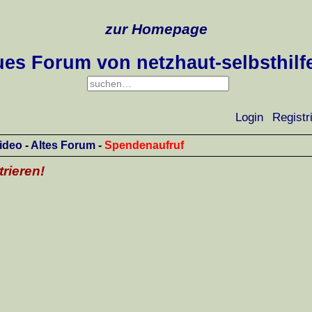
zur Homepage
es Forum von netzhaut-selbsthilf
Login
Registr
ideo
-
Altes Forum
-
Spendenaufruf
trieren!