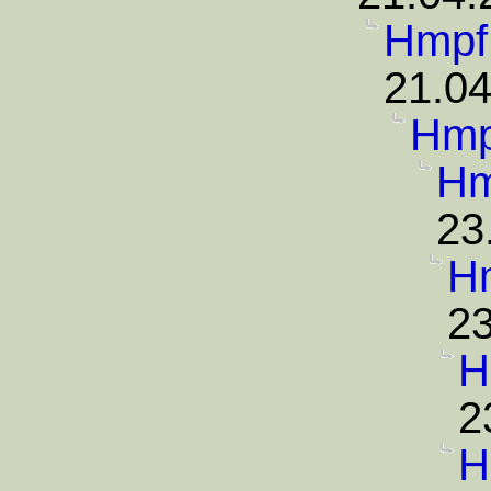
Hmpf
21.04
Hmp
Hm
23
H
23
H
2
H