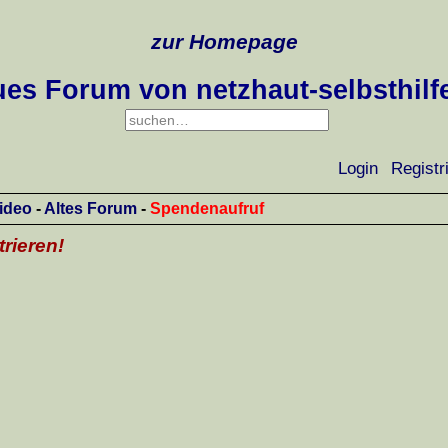
zur Homepage
es Forum von netzhaut-selbsthilf
Login
Registr
ideo
-
Altes Forum
-
Spendenaufruf
trieren!