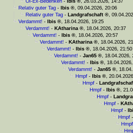
Öl-Ex-Bedenken
-
Ibis
,
26.03.2026, 14:37
Relativ guter Tag
-
Ibis
,
09.04.2026, 20:06
Relativ guter Tag
-
Landgrafschaft
,
09.04.202
Verdammt!
-
Ibis
,
18.04.2026, 19:25
Verdammt!
-
KAtharina
,
18.04.2026, 20:37
Verdammt!
-
Ibis
,
18.04.2026, 20:57
Verdammt!
-
KAtharina
,
18.04.2026, 2
Verdammt!
-
Ibis
,
18.04.2026, 21:50
Verdammt!
-
Jan65
,
18.04.2026, 
Verdammt!
-
Ibis
,
18.04.2026,
Verdammt!
-
Jan65
,
18.04.
Hmpf
-
Ibis
,
20.04.2026
Hmpf
-
Landgrafschaf
Hmpf
-
Ibis
,
21.0
Hmpf
-
Landgra
Hmpf
-
KAth
Hmpf
-
Ib
Hmpf
Hmpf
Hmp