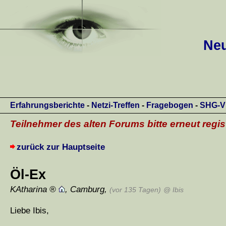
Neu
Erfahrungsberichte
-
Netzi-Treffen
-
Fragebogen
-
SHG-V
Teilnehmer des alten Forums bitte erneut regis
zurück zur Hauptseite
Öl-Ex
KAtharina
,
Camburg
,
(vor 135 Tagen)
@ Ibis
Liebe Ibis,