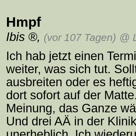
Hmpf
Ibis
,
(vor 107 Tagen)
@ L
Ich hab jetzt einen Term
weiter, was sich tut. Soll
ausbreiten oder es hefti
dort sofort auf der Matt
Meinung, das Ganze wär
Und drei AÄ in der Klin
unerheblich. Ich wieder