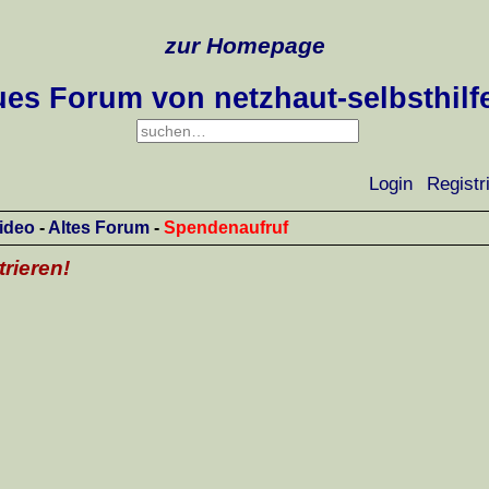
zur Homepage
es Forum von netzhaut-selbsthilf
Login
Registr
ideo
-
Altes Forum
-
Spendenaufruf
trieren!