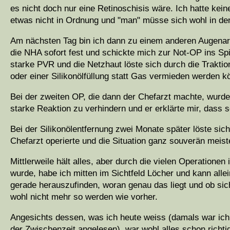
es nicht doch nur eine Retinoschisis wäre. Ich hatte ke
etwas nicht in Ordnung und "man" müsse sich wohl in d
Am nächsten Tag bin ich dann zu einem anderen Augenarz
die NHA sofort fest und schickte mich zur Not-OP ins Spit
starke PVR und die Netzhaut löste sich durch die Traktio
oder einer Silikonölfüllung statt Gas vermieden werden kö
Bei der zweiten OP, die dann der Chefarzt machte, wurden
starke Reaktion zu verhindern und er erklärte mir, dass 
Bei der Silikonölentfernung zwei Monate später löste sic
Chefarzt operierte und die Situation ganz souverän meist
Mittlerweile hält alles, aber durch die vielen Operation
wurde, habe ich mitten im Sichtfeld Löcher und kann alle
gerade herauszufinden, woran genau das liegt und ob s
wohl nicht mehr so werden wie vorher.
Angesichts dessen, was ich heute weiss (damals war ich 
der Zwischenzeit angelesen), war wohl alles schon richt