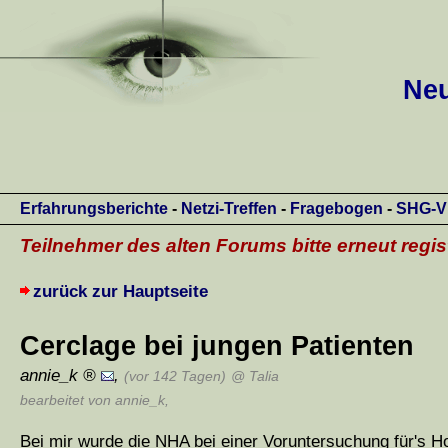
Neu
Erfahrungsberichte
-
Netzi-Treffen
-
Fragebogen
-
SHG-V
Teilnehmer des alten Forums bitte erneut regis
zurück zur Hauptseite
Cerclage bei jungen Patienten
annie_k
,
(vor 142 Tagen)
@ Talia
bearbeitet von annie_k
,
Bei mir wurde die NHA bei einer Voruntersuchung für's Ho