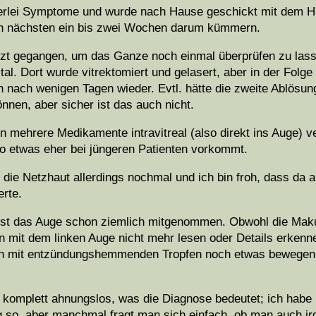
inerlei Symptome und wurde nach Hause geschickt mit dem H
en nächsten ein bis zwei Wochen darum kümmern.
t gegangen, um das Ganze noch einmal überprüfen zu lassen
al. Dort wurde vitrektomiert und gelasert, aber in der Folge
n nach wenigen Tagen wieder. Evtl. hätte die zweite Ablösun
nnen, aber sicher ist das auch nicht.
 mehrere Medikamente intravitreal (also direkt ins Auge) v
so etwas eher bei jüngeren Patienten vorkommt.
h die Netzhaut allerdings nochmal und ich bin froh, dass da 
erte.
en ist das Auge schon ziemlich mitgenommen. Obwohl die Mak
in mit dem linken Auge nicht mehr lesen oder Details erken
ich mit entzündungshemmenden Tropfen noch etwas bewegen l
komplett ahnungslos, was die Diagnose bedeutet; ich habe m
ig so, aber manchmal fragt man sich einfach, ob man auch i