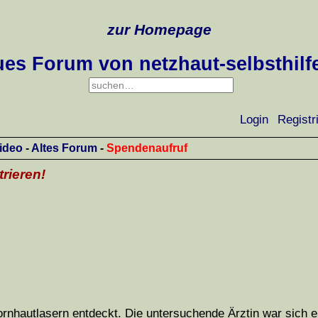
zur Homepage
es Forum von netzhaut-selbsthilf
Login
Registr
ideo
-
Altes Forum
-
Spendenaufruf
trieren!
rnhautlasern entdeckt. Die untersuchende Ärztin war sich er