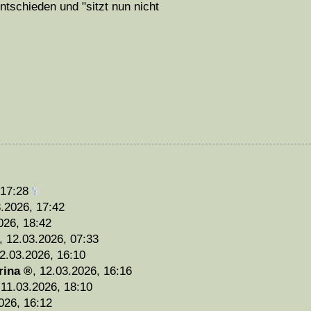
entschieden und "sitzt nun nicht
 17:28
.2026, 17:42
026, 18:42
,
12.03.2026, 07:33
2.03.2026, 16:10
rina
,
12.03.2026, 16:16
,
11.03.2026, 18:10
026, 16:12