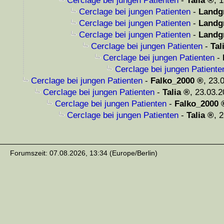
Cerclage bei jungen Patienten
-
Talia
,
1
Cerclage bei jungen Patienten
-
Landg
Cerclage bei jungen Patienten
-
Landg
Cerclage bei jungen Patienten
-
Landg
Cerclage bei jungen Patienten
-
Tal
Cerclage bei jungen Patienten
-
Cerclage bei jungen Patiente
Cerclage bei jungen Patienten
-
Falko_2000
,
23.
Cerclage bei jungen Patienten
-
Talia
,
23.03.2
Cerclage bei jungen Patienten
-
Falko_2000
Cerclage bei jungen Patienten
-
Talia
,
2
Forumszeit: 07.08.2026, 13:34 (Europe/Berlin)