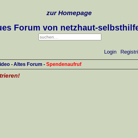
zur Homepage
es Forum von netzhaut-selbsthilf
Login
Registr
ideo
-
Altes Forum
-
Spendenaufruf
trieren!