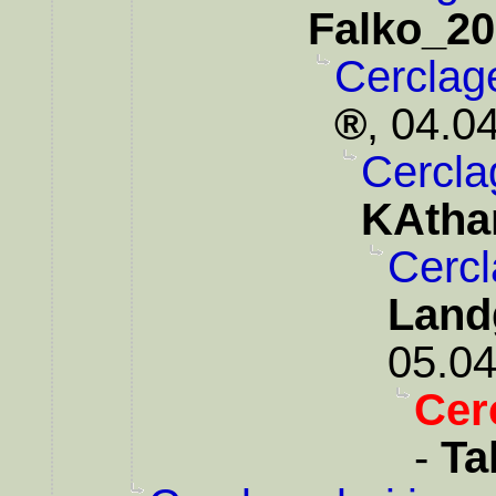
Falko_2
Cerclag
,
04.04
Cercla
KAtha
Cercl
Land
05.04
Cer
-
Ta