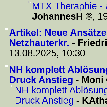
MTX Theraphie - a
JohannesH
,
19
Artikel: Neue Ansätz
Netzhauterkr.
-
Friedr
13.08.2025, 10:30
NH komplett Ablösung
Druck Anstieg
-
Moni
NH komplett Ablösung
Druck Anstieg
-
KAth